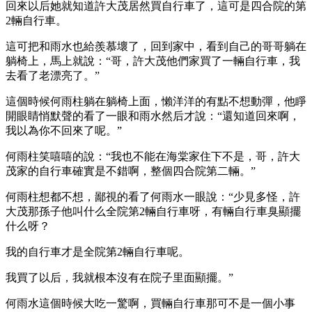
回來以后她就知道許大茂居然買自行車了，這可是四合院的第
2輛自行車。
這可把和雨水也給羨慕壞了，回到家中，看到自己的哥哥躺在
躺椅上，馬上就說：“哥，許大茂他們家買了一輛自行車，我
去看了老漂亮了。”
這個時候何雨柱躺在躺椅上面，懶洋洋的有點不想動彈，他睜
開眼睛悄默聲的看了一眼和雨水然后才說：“還知道回來啊，
我以為你不回來了呢。”
何雨柱笑嘻嘻的說：“我也不能在海棠家住下不是，哥，許大
茂家的自行車確實是不錯啊，整個四合院第二輛。”
何雨柱想都不想，鄙視的看了何雨水一眼說：“少見多怪，許
大茂那孫子他叫什么全院第2輛自行車呀，有輛自行車臭顯擺
什么呀？
我的自行車才是全院第2輛自行車呢。
我買了以后，我就根本沒有在院子里面顯擺。”
何雨水這個時候大吃一驚啊，買輛自行車那可不是一個小事