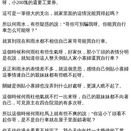
呀，小200塊的還要工業券。
這可是一筆很大的支出，就家里面的這情況能買得起嗎？
所以何雨水，有些疑惑的說：“哥你可別騙我呀。你能買自行
車怎么可能呀？”
就算到現在和雨水都不相信自己家哥哥能買自行車。
這個時候和何雨柱有些生氣呀，好家伙，那小丫頭的表情分明
是在說，就知道你這人整天倒貼人家小寡婦還買自行車？
反正和雨水的表情差不多，就這個意思，感情自己倒貼小寡婦
這事情連自己的親妹妹都有些瞧不起呀。
關鍵是倒貼小寡婦也沒弄到什么好處呀，更讓人瞧不起了。
這個時候何雨柱他氣就不打一出來呀，自己的親妹妹都不向著
自己，可見原主在四合院混的有多次呀。
所以這個時候何雨柱馬上就有些不爽的說：“你這小丫頭看不
起你哥，是不是自行車就在屋子里面鎖著呢？
你不信你過去看看不就完了，我今天中午找一大爺借的工業