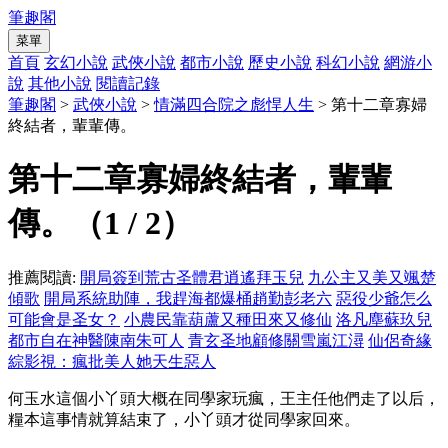
筆趣閣
菜單
首頁
玄幻小說
武俠小說
都市小說
歷史小說
科幻小說
網游小
說
其他小說
閱讀記錄
筆趣閣
>
武俠小說
>
情滿四合院之彪悍人生
> 第十二章寡婦
終結者，輩輩傳。
第十二章寡婦終結者，輩輩
傳。（1 / 2）
推薦閱讀:
開局簽到荒古圣體君逍遙拜玉兒
九公主又美又颯楚
傾歌
開局系統助陣，我趕海都爆桶趙勤彭老六
惡役少爺怎么
可能會是圣女？
小農民靠葫蘆又種田來又修仙
洛凡塵蘇玖兒
都市自在神醫陳南朱可人
青玄圣地顧修關雪嵐江潯
仙侶奇緣
綜影視：瘋批美人她天生惡人
何玉水這個小丫頭大概在同學家玩瘋，王主任他們走了以后，
糧本這事情就算結束了，小丫頭才從同學家回來。