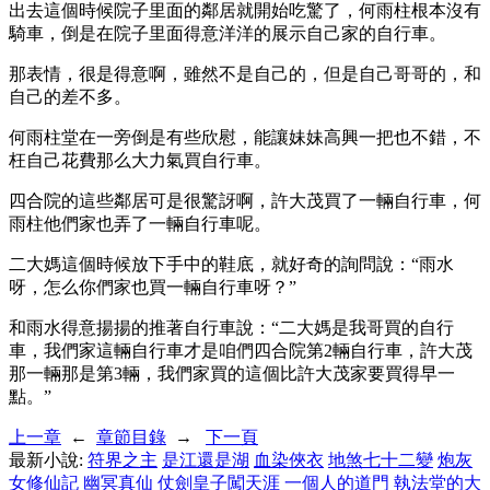
出去這個時候院子里面的鄰居就開始吃驚了，何雨柱根本沒有
騎車，倒是在院子里面得意洋洋的展示自己家的自行車。
那表情，很是得意啊，雖然不是自己的，但是自己哥哥的，和
自己的差不多。
何雨柱堂在一旁倒是有些欣慰，能讓妹妹高興一把也不錯，不
枉自己花費那么大力氣買自行車。
四合院的這些鄰居可是很驚訝啊，許大茂買了一輛自行車，何
雨柱他們家也弄了一輛自行車呢。
二大媽這個時候放下手中的鞋底，就好奇的詢問說：“雨水
呀，怎么你們家也買一輛自行車呀？”
和雨水得意揚揚的推著自行車說：“二大媽是我哥買的自行
車，我們家這輛自行車才是咱們四合院第2輛自行車，許大茂
那一輛那是第3輛，我們家買的這個比許大茂家要買得早一
點。”
上一章
←
章節目錄
→
下一頁
最新小說:
符界之主
是江還是湖
血染俠衣
地煞七十二變
炮灰
女修仙記
幽冥真仙
仗劍皇子闖天涯
一個人的道門
執法堂的大