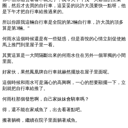
圈，然后才去買的自行車，這妥妥的比許大茂要快一點呀，他
是下午才把自行車給推過來的。
所以你跟我這輛自行車是全院的第2輛自行車，許大茂的頂多
算是第3輛。”
何雨水這個時候還是有一些疑惑，但是喜悅的心情立刻促使她
馬上推門到里屋子里一看。
其實這算是一大間隔斷出來的何雨水住在另外一個單獨的小間
里面。
好家伙，果然鳳凰牌自行車就赫然擺放在屋子里面呢。
這個時候和雨水可是滿心的高興啊，一心的想要顯擺一下，立
刻就把自行車給推了。
何雨柱那個發愁啊，自己家妹妹會騎車嗎？
得，還不能在家咸魚了，出去看著點吧。
搬著躺椅，繼續在院子里面躺著咸魚。