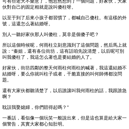
可有些老大不樂意了，他忽然想到了一個問題，好家伙，大家
伙對自己的固定相就是說叫傻柱呀。
以至于到了后來小孩子都習慣了，都喊自己傻柱。有這樣的外
號，這還怎么著結婚呀。
別人一聽好家伙那人叫傻柱，莫非是個傻子吧？
所以這個時候呢，何雨柱立刻意識到了這個問題，然后馬上就
說：“秦姐，還有各位街坊，這有話咱先說清楚，以后呢可別
叫我傻柱了，我這怎么著也是要結婚的人了。
好家伙，街坊四鄰的整天何雨柱何雨柱的喊著，我這還結婚不
結婚呀，要么你就叫柱子或者，干脆直接的叫何師傅都沒問
題。
還有大家伙都聽清楚了，以后誰讓叫我何雨柱的話，我跟誰急
啊？
耽誤我娶媳婦，你們賠得起嗎？”
一番話，看似像一個玩笑一般說出來，但是這也算是給大家一
個警告，其實大家都心知肚明。