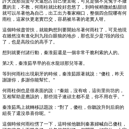
許大茂那混蛋今天還想占自己便宜呢，可見是個不見兔子不撒
鷹的主，不教，何雨柱就比較好忽悠了，到時候稍微給點甜頭
就可以吊著他為自己，出工出力養家糊口，整個四合院哪有何
雨柱，這家伙更老實巴交，容易被吊著的老實人呀。
這個時候盡管扶，就能夠想到要開始吊著何雨柱了，可見他現
在雖然沒有進化到九段白眼狼的地步，那也至少是7段的段位
了，也是高段位的高手了。
想到就要付諸行動，秦淮茹還是一個非常干脆利索的人的。
第2天，秦淮茹早早的在水龍頭那兒等著。
等到何雨柱出現刷牙的時候，秦淮茹跟著就說：“傻柱，昨天
謝謝你，多謝你能幫忙。”
何雨柱倒也是很表面的說：“秦姐，沒有啥，這街里街坊的，
互相幫助是應該的，那些混子連頑主都不是，你不用在乎。”
秦淮茹馬上就轉移話題說：“對了，傻柱，你聽說升到后廚的
組長了還沒恭喜你呢。”
這個時候何雨柱愣了一下，這時候他聽到秦寡婦喊自己傻柱，