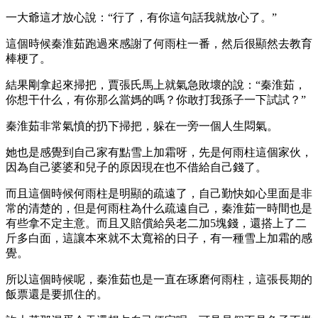
一大爺這才放心說：“行了，有你這句話我就放心了。”
這個時候秦淮茹跑過來感謝了何雨柱一番，然后很顯然去教育
棒梗了。
結果剛拿起來掃把，賈張氏馬上就氣急敗壞的說：“秦淮茹，
你想干什么，有你那么當媽的嗎？你敢打我孫子一下試試？”
秦淮茹非常氣憤的扔下掃把，躲在一旁一個人生悶氣。
她也是感覺到自己家有點雪上加霜呀，先是何雨柱這個家伙，
因為自己婆婆和兒子的原因現在也不借給自己錢了。
而且這個時候何雨柱是明顯的疏遠了，自己勤快如心里面是非
常的清楚的，但是何雨柱為什么疏遠自己，秦淮茹一時間也是
有些拿不定主意。而且又賠償給吳老二加5塊錢，還搭上了二
斤多白面，這讓本來就不太寬裕的日子，有一種雪上加霜的感
覺。
所以這個時候呢，秦淮茹也是一直在琢磨何雨柱，這張長期的
飯票還是要抓住的。