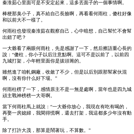
秦淮茹心里面可是不安定起來，這多丟面子的一個事情啊。
棒梗那臭小子，真不給自己長臉啊，再看看何雨柱，傻柱好像
和以前大不一樣了。
何雨柱也發現秦淮茹在觀察自己，心中暗想，自己幫忙不會幫
出錯了吧？
一大爺看了兩眼何雨柱，先是感謝了一下，然后擦語重心長的
說：“傻柱，你小子以后注意點啊。這可不是以前了，以前四
九城打架，小年輕里面你是拔頭籌的。
雖然進了咱軋鋼廠，收斂了不少，但是以后別跟那幫家伙混
啊，沒有你什么好下場。”
何雨柱楞了一下，感情原主不是一無是處啊，當年也是四九城
頑主戰神榜榜一大哥啊。
當下何雨柱馬上就說：“一大爺你放心，我現在有吃有喝的，
再娶一房媳婦，我閑得慌啊，還去打架，我這都多少年沒有動
手。
除了打許大茂，那算是鬧著玩，不算數。”