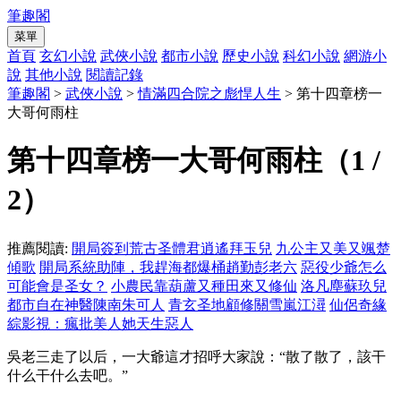
筆趣閣
菜單
首頁
玄幻小說
武俠小說
都市小說
歷史小說
科幻小說
網游小
說
其他小說
閱讀記錄
筆趣閣
>
武俠小說
>
情滿四合院之彪悍人生
> 第十四章榜一
大哥何雨柱
第十四章榜一大哥何雨柱（1 /
2）
推薦閱讀:
開局簽到荒古圣體君逍遙拜玉兒
九公主又美又颯楚
傾歌
開局系統助陣，我趕海都爆桶趙勤彭老六
惡役少爺怎么
可能會是圣女？
小農民靠葫蘆又種田來又修仙
洛凡塵蘇玖兒
都市自在神醫陳南朱可人
青玄圣地顧修關雪嵐江潯
仙侶奇緣
綜影視：瘋批美人她天生惡人
吳老三走了以后，一大爺這才招呼大家說：“散了散了，該干
什么干什么去吧。”