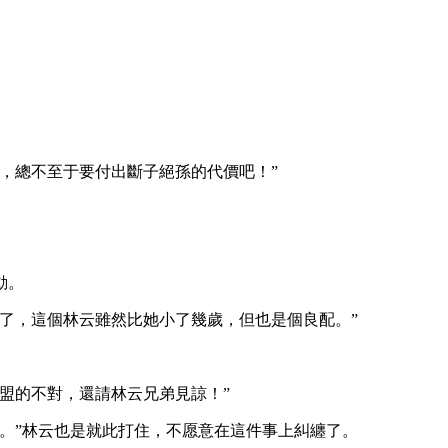
，總不至于要付出斷子絕孫的代價吧！”
動。
了，這個林云雖然比她小了幾歲，但也是個良配。”
盟的不對，還請林云兄弟見諒！”
。”林云也是就此打住，不愿意在這件事上糾纏了。