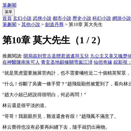
筆趣閣
菜單
首頁
玄幻小說
武俠小說
都市小說
歷史小說
科幻小說
網游小說
筆趣閣
>
其他小說
>
劍道丹尊
> 第10章 莫大先生
第10章 莫大先生（1 / 2）
推薦閱讀:
開局簽到荒古圣體君逍遙拜玉兒
九公主又美又颯楚
在神醫陳南朱可人
青玄圣地顧修關雪嵐江潯
仙侶奇緣
綜影視
“就是黑虎盟要施展苦肉計，也不需要犧牲近二十個精英幫眾，
“什么！你斷了吳庸一條手臂？”趙飛龍顯然被驚到了，看向林
“趙大小姐已經說得很明白，何必再問！”
林云還是很平淡的道。
“哥哥！我親眼所見，難道還會有假！”趙飛鳳不滿意了。
林云覺得也沒有必要再糾纏下去，隨手就扔出兩物。