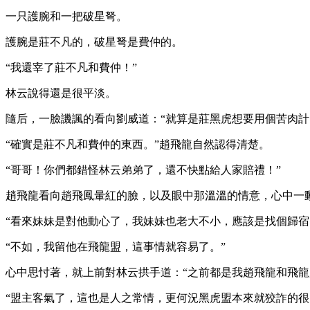
一只護腕和一把破星弩。
護腕是莊不凡的，破星弩是費仲的。
“我還宰了莊不凡和費仲！”
林云說得還是很平淡。
隨后，一臉譏諷的看向劉威道：“就算是莊黑虎想要用個苦肉計
“確實是莊不凡和費仲的東西。”趙飛龍自然認得清楚。
“哥哥！你們都錯怪林云弟弟了，還不快點給人家賠禮！”
趙飛龍看向趙飛鳳暈紅的臉，以及眼中那溫溫的情意，心中一
“看來妹妹是對他動心了，我妹妹也老大不小，應該是找個歸宿
“不如，我留他在飛龍盟，這事情就容易了。”
心中思忖著，就上前對林云拱手道：“之前都是我趙飛龍和飛龍
“盟主客氣了，這也是人之常情，更何況黑虎盟本來就狡詐的很