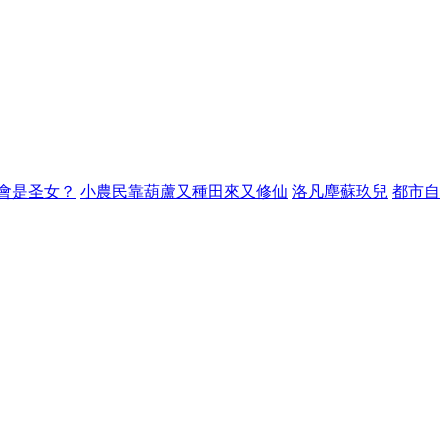
會是圣女？
小農民靠葫蘆又種田來又修仙
洛凡塵蘇玖兒
都市自