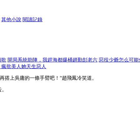
其他小說
閱讀記錄
傾歌
開局系統助陣，我趕海都爆桶趙勤彭老六
惡役少爺怎么可能
：瘋批美人她天生惡人
再搭上吳庸的一條手臂吧！”趙飛鳳冷笑道。
云。