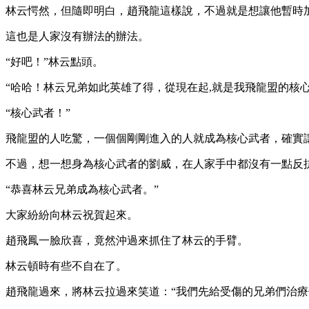
林云愕然，但隨即明白，趙飛龍這樣說，不過就是想讓他暫時
這也是人家沒有辦法的辦法。
“好吧！”林云點頭。
“哈哈！林云兄弟如此英雄了得，從現在起,就是我飛龍盟的核
“核心武者！”
飛龍盟的人吃驚，一個個剛剛進入的人就成為核心武者，確實
不過，想一想身為核心武者的劉威，在人家手中都沒有一點反
“恭喜林云兄弟成為核心武者。”
大家紛紛向林云祝賀起來。
趙飛鳳一臉欣喜，竟然沖過來抓住了林云的手臂。
林云頓時有些不自在了。
趙飛龍過來，將林云拉過來笑道：“我們先給受傷的兄弟們治療