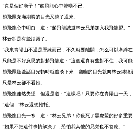
“真是個好漢子！”趙飛龍心中贊嘆不已。
趙飛鳳充滿期盼的目光又繞了過來。
趙飛龍心中明白，道：“趙飛龍誠邀林云兄弟加入我飛龍盟。”
林云卻是有些躊躇了。
“我來青陽山不過是歷練而已，不久就要離開，怎么可以牽絆在
只能是不好意思的對趙飛龍道：“這個還真有些對不住，我可能
趙飛鳳聽些話目光頓時就黯淡下來，幽幽的目光就向林云纏繞
只是林云卻不看她。
趙飛龍雖然失望，但還是道：“這樣吧！只要你在青陽山一天，
“這個...”林云還想推托。
趙飛龍目光一寒，道：“林云兄弟！你殺死了黑虎盟的好多重要
“如果不把這件事情解決了，恐怕我其他的兄弟也不答應。”