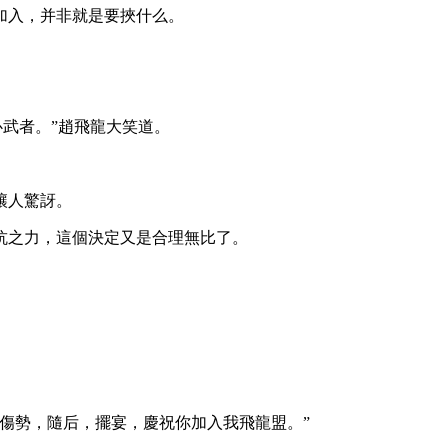
加入，并非就是要挾什么。
心武者。”趙飛龍大笑道。
讓人驚訝。
抗之力，這個決定又是合理無比了。
傷勢，隨后，擺宴，慶祝你加入我飛龍盟。”