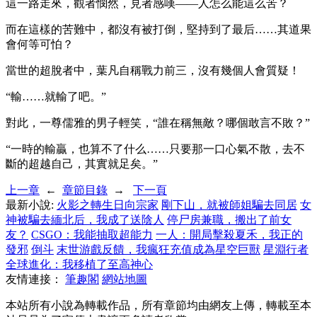
這一路走來，觀者憫然，見者感嘆——人怎么能這么苦？
而在這樣的苦難中，都沒有被打倒，堅持到了最后……其道果
會何等可怕？
當世的超脫者中，葉凡自稱戰力前三，沒有幾個人會質疑！
“輸……就輸了吧。”
對此，一尊儒雅的男子輕笑，“誰在稱無敵？哪個敢言不敗？”
“一時的輸贏，也算不了什么……只要那一口心氣不散，去不
斷的超越自己，其實就足矣。”
上一章
←
章節目錄
→
下一頁
最新小說:
火影之轉生日向宗家
剛下山，就被師姐騙去同居
女
神被騙去緬北后，我成了送陰人
停尸房兼職，搬出了前女
友？
CSGO：我能抽取超能力
一人：開局擊殺夏禾，我正的
發邪
倒斗
末世游戲反饋，我瘋狂充值成為星空巨獸
星淵行者
全球進化：我移植了至高神心
友情連接：
筆趣閣
網站地圖
本站所有小說為轉載作品，所有章節均由網友上傳，轉載至本