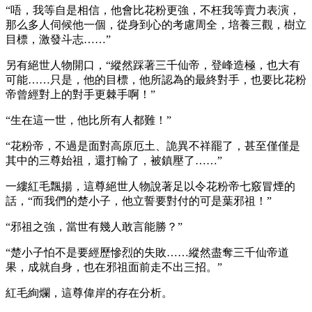
“唔，我等自是相信，他會比花粉更強，不枉我等賣力表演，
那么多人伺候他一個，從身到心的考慮周全，培養三觀，樹立
目標，激發斗志……”
另有絕世人物開口，“縱然踩著三千仙帝，登峰造極，也大有
可能……只是，他的目標，他所認為的最終對手，也要比花粉
帝曾經對上的對手更棘手啊！”
“生在這一世，他比所有人都難！”
“花粉帝，不過是面對高原厄土、詭異不祥罷了，甚至僅僅是
其中的三尊始祖，還打輸了，被鎮壓了……”
一縷紅毛飄揚，這尊絕世人物說著足以令花粉帝七竅冒煙的
話，“而我們的楚小子，他立誓要對付的可是葉邪祖！”
“邪祖之強，當世有幾人敢言能勝？”
“楚小子怕不是要經歷慘烈的失敗……縱然盡奪三千仙帝道
果，成就自身，也在邪祖面前走不出三招。”
紅毛絢爛，這尊偉岸的存在分析。