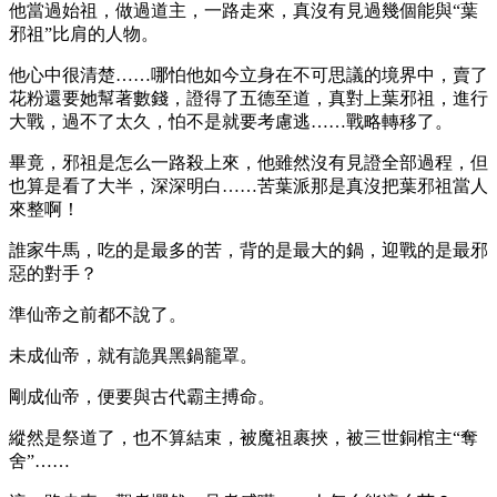
他當過始祖，做過道主，一路走來，真沒有見過幾個能與“葉
邪祖”比肩的人物。
他心中很清楚……哪怕他如今立身在不可思議的境界中，賣了
花粉還要她幫著數錢，證得了五德至道，真對上葉邪祖，進行
大戰，過不了太久，怕不是就要考慮逃……戰略轉移了。
畢竟，邪祖是怎么一路殺上來，他雖然沒有見證全部過程，但
也算是看了大半，深深明白……苦葉派那是真沒把葉邪祖當人
來整啊！
誰家牛馬，吃的是最多的苦，背的是最大的鍋，迎戰的是最邪
惡的對手？
準仙帝之前都不說了。
未成仙帝，就有詭異黑鍋籠罩。
剛成仙帝，便要與古代霸主搏命。
縱然是祭道了，也不算結束，被魔祖裹挾，被三世銅棺主“奪
舍”……