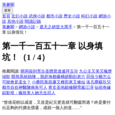
筆趣閣
菜單
首頁
玄幻小說
武俠小說
都市小說
歷史小說
科幻小說
網游小
說
其他小說
閱讀記錄
筆趣閣
>
網游小說
>
遮天之絕世大黑手
> 第一千一百五十一
章 以身填坑！
第一千一百五十一章 以身填
坑！（1 / 4）
推薦閱讀:
開局簽到荒古圣體君逍遙拜玉兒
九公主又美又颯楚
傾歌
開局系統助陣，我趕海都爆桶趙勤彭老六
惡役少爺怎么
可能會是圣女？
小農民靠葫蘆又種田來又修仙
洛凡塵蘇玖兒
都市自在神醫陳南朱可人
青玄圣地顧修關雪嵐江潯
仙侶奇緣
綜影視：瘋批美人她天生惡人
“曾借花粉以成道，又豈是紀元更迭就可翻篇而過？終是要付
出足夠的代價去償還，成就一個人的道……”