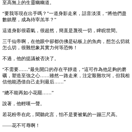
至高無上的生靈幽幽道。
“要我等現在出手嗎？”一道身影走來，話音淡漠，“將他們盡
數鎮壓，成為待宰羔羊？”
這道身影很霸氣，很超然，簡直是蔑視一切，睥睨世間。
三千仙帝啊，在他眼中卻都仿佛是砧板上的魚肉，想怎么切就
怎么切，很難想象其實力何等恐怖！
不過，他的提議被否決了。
“不需要……”最先開口的存在平靜道，“這可作為他足夠的磨
礪，塑造至強之心……雖然一路走來，注定艱難坎坷，但我相
信他能憑借自己走到最后……”
“總不能再如小花罷……”
說著，他輕嘆一聲。
若花粉帝在此，聞聽此言，怕不是要被氣的一蹦三尺高。
——花不可辱啊！