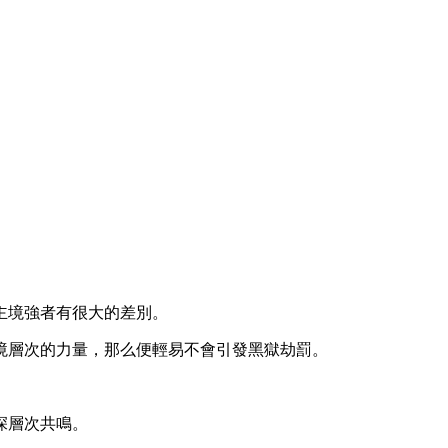
。
。
主境強者有很大的差別。
境層次的力量，那么便輕易不會引發黑獄劫罰。
深層次共鳴。