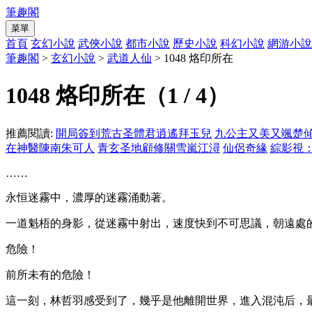
筆趣閣
菜單
首頁
玄幻小說
武俠小說
都市小說
歷史小說
科幻小說
網游小說
筆趣閣
>
玄幻小說
>
武道人仙
> 1048 烙印所在
1048 烙印所在（1 / 4）
推薦閱讀:
開局簽到荒古圣體君逍遙拜玉兒
九公主又美又颯楚
在神醫陳南朱可人
青玄圣地顧修關雪嵐江潯
仙侶奇緣
綜影視
……
永恒迷霧中，濃厚的迷霧涌動著。
一道魁梧的身影，從迷霧中射出，速度快到不可思議，朝遠處
危險！
前所未有的危險！
這一刻，林哲羽感受到了，幾乎是他離開世界，進入混沌后，