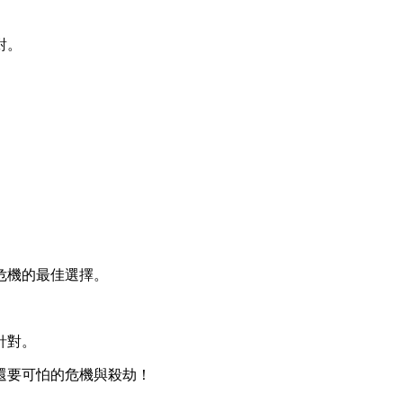
對。
危機的最佳選擇。
針對。
還要可怕的危機與殺劫！