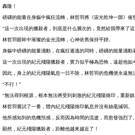
轟隆！
磅礴的能量在身軀中瘋狂流轉，林哲羽將《宙光乾坤一隙》催
“這一次出現的獵殺者，到底是什么層次的，竟然給我帶來了這
林哲羽眼眸中璀璨的金光流轉，心神依舊保持平靜。
身軀中磅礴的能量涌動，在瘋狂遁逃的同時，磅礴的能量涌動
這一次出現的紀元殘陽獵殺者，實力似乎極為恐怖，遠超他如
因此，身上的紀元殘陽氣息一日不除，林哲羽的危機便永遠無
“不行！”
“無法尋到根源，根本無法將受到刺激的紀元殘陽烙印，重新鎮
林哲羽嘗試了一番，體內紀元殘陽烙印氣息并沒有絲毫減弱。
他所感知到的危機預感，反而因為時間的流逝，而愈發強烈了
顯然，紀元殘陽獵殺者，距離他越來越近了！