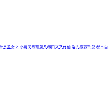
會是圣女？
小農民靠葫蘆又種田來又修仙
洛凡塵蘇玖兒
都市自