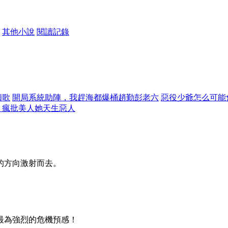
其他小說
閱讀記錄
傾歌
開局系統助陣，我趕海都爆桶趙勤彭老六
惡役少爺怎么可能
：瘋批美人她天生惡人
的方向激射而去。
最為強烈的危機預感！