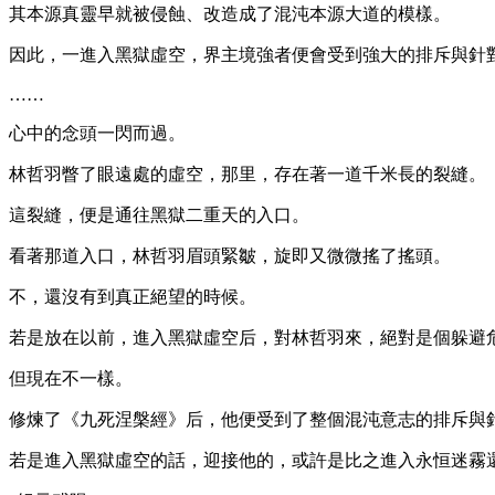
其本源真靈早就被侵蝕、改造成了混沌本源大道的模樣。
因此，一進入黑獄虛空，界主境強者便會受到強大的排斥與針
……
心中的念頭一閃而過。
林哲羽瞥了眼遠處的虛空，那里，存在著一道千米長的裂縫。
這裂縫，便是通往黑獄二重天的入口。
看著那道入口，林哲羽眉頭緊皺，旋即又微微搖了搖頭。
不，還沒有到真正絕望的時候。
若是放在以前，進入黑獄虛空后，對林哲羽來，絕對是個躲避
但現在不一樣。
修煉了《九死涅槃經》后，他便受到了整個混沌意志的排斥與
若是進入黑獄虛空的話，迎接他的，或許是比之進入永恒迷霧