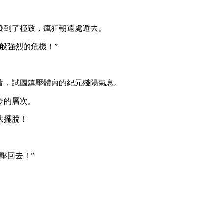
發到了極致，瘋狂朝遠處遁去。
般強烈的危機！”
著，試圖鎮壓體內的紀元殘陽氣息。
今的層次。
法擺脫！
壓回去！”
。