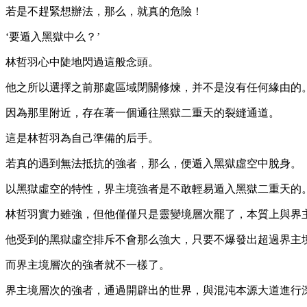
若是不趕緊想辦法，那么，就真的危險！
‘要遁入黑獄中么？’
林哲羽心中陡地閃過這般念頭。
他之所以選擇之前那處區域閉關修煉，并不是沒有任何緣由的
因為那里附近，存在著一個通往黑獄二重天的裂縫通道。
這是林哲羽為自己準備的后手。
若真的遇到無法抵抗的強者，那么，便遁入黑獄虛空中脫身。
以黑獄虛空的特性，界主境強者是不敢輕易遁入黑獄二重天的
林哲羽實力雖強，但他僅僅只是靈變境層次罷了，本質上與界
他受到的黑獄虛空排斥不會那么強大，只要不爆發出超過界主
而界主境層次的強者就不一樣了。
界主境層次的強者，通過開辟出的世界，與混沌本源大道進行