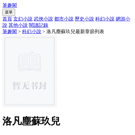
筆趣閣
菜單
首頁
玄幻小說
武俠小說
都市小說
歷史小說
科幻小說
網游小
說
其他小說
閱讀記錄
筆趣閣
>
科幻小說
> 洛凡塵蘇玖兒最新章節列表
洛凡塵蘇玖兒