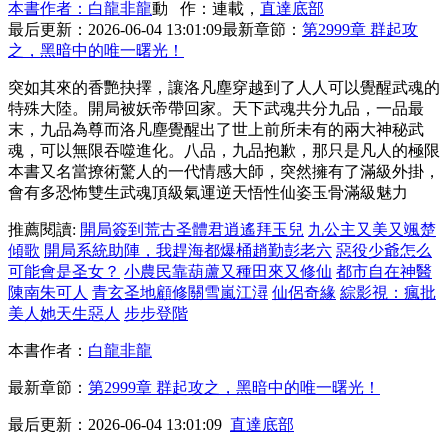
本書作者：白龍非龍
動 作：連載，
直達底部
最后更新：2026-06-04 13:01:09
最新章節：
第2999章 群起攻
之，黑暗中的唯一曙光！
突如其來的香艷抉擇，讓洛凡塵穿越到了人人可以覺醒武魂的
特殊大陸。開局被妖帝帶回家。天下武魂共分九品，一品最
末，九品為尊而洛凡塵覺醒出了世上前所未有的兩大神秘武
魂，可以無限吞噬進化。八品，九品抱歉，那只是凡人的極限
本書又名當撩術驚人的一代情感大師，突然擁有了滿級外掛，
會有多恐怖雙生武魂頂級氣運逆天悟性仙姿玉骨滿級魅力
推薦閱讀:
開局簽到荒古圣體君逍遙拜玉兒
九公主又美又颯楚
傾歌
開局系統助陣，我趕海都爆桶趙勤彭老六
惡役少爺怎么
可能會是圣女？
小農民靠葫蘆又種田來又修仙
都市自在神醫
陳南朱可人
青玄圣地顧修關雪嵐江潯
仙侶奇緣
綜影視：瘋批
美人她天生惡人
步步登階
本書作者：
白龍非龍
最新章節：
第2999章 群起攻之，黑暗中的唯一曙光！
最后更新：2026-06-04 13:01:09
直達底部