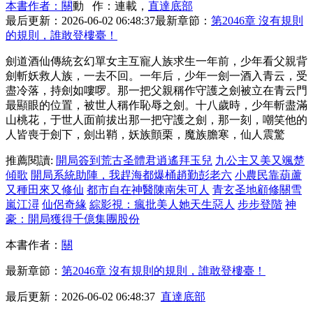
本書作者：關
動 作：連載，
直達底部
最后更新：2026-06-02 06:48:37
最新章節：
第2046章 沒有規則
的規則，誰敢登樓臺！
劍道酒仙傳統玄幻單女主互寵人族求生一年前，少年看父親背
劍斬妖救人族，一去不回。一年后，少年一劍一酒入青云，受
盡冷落，持劍如嘍啰。那一把父親稱作守護之劍被立在青云門
最顯眼的位置，被世人稱作恥辱之劍。十八歲時，少年斬盡滿
山桃花，于世人面前拔出那一把守護之劍，那一刻，嘲笑他的
人皆喪于劍下，劍出鞘，妖族顫栗，魔族膽寒，仙人震驚
推薦閱讀:
開局簽到荒古圣體君逍遙拜玉兒
九公主又美又颯楚
傾歌
開局系統助陣，我趕海都爆桶趙勤彭老六
小農民靠葫蘆
又種田來又修仙
都市自在神醫陳南朱可人
青玄圣地顧修關雪
嵐江潯
仙侶奇緣
綜影視：瘋批美人她天生惡人
步步登階
神
豪：開局獲得千億集團股份
本書作者：
關
最新章節：
第2046章 沒有規則的規則，誰敢登樓臺！
最后更新：2026-06-02 06:48:37
直達底部