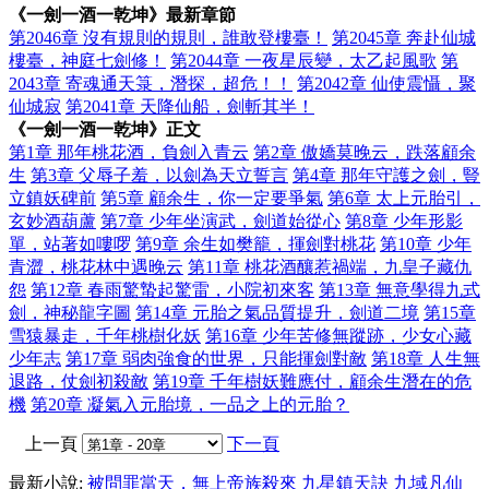
《一劍一酒一乾坤》最新章節
第2046章 沒有規則的規則，誰敢登樓臺！
第2045章 奔赴仙城
樓臺，神庭七劍修！
第2044章 一夜星辰變，太乙起風歌
第
2043章 寄魂通天箓，潛探，超危！！
第2042章 仙使震懾，聚
仙城寂
第2041章 天降仙船，劍斬其半！
《一劍一酒一乾坤》正文
第1章 那年桃花酒，負劍入青云
第2章 傲嬌莫晚云，跌落顧余
生
第3章 父辱子羞，以劍為天立誓言
第4章 那年守護之劍，豎
立鎮妖碑前
第5章 顧余生，你一定要爭氣
第6章 太上元胎引，
玄妙酒葫蘆
第7章 少年坐演武，劍道始從心
第8章 少年形影
單，站著如嘍啰
第9章 余生如樊籠，揮劍對桃花
第10章 少年
青澀，桃花林中遇晚云
第11章 桃花酒釀惹禍端，九皇子藏仇
怨
第12章 春雨驚蟄起驚雷，小院初來客
第13章 無意學得九式
劍，神秘龍字圖
第14章 元胎之氣品質提升，劍道二境
第15章
雪猿暴走，千年桃樹化妖
第16章 少年苦修無蹤跡，少女心藏
少年志
第17章 弱肉強食的世界，只能揮劍對敵
第18章 人生無
退路，仗劍初殺敵
第19章 千年樹妖難應付，顧余生潛在的危
機
第20章 凝氣入元胎境，一品之上的元胎？
上一頁
下一頁
最新小說:
被問罪當天，無上帝族殺來
九星鎮天訣
九域凡仙