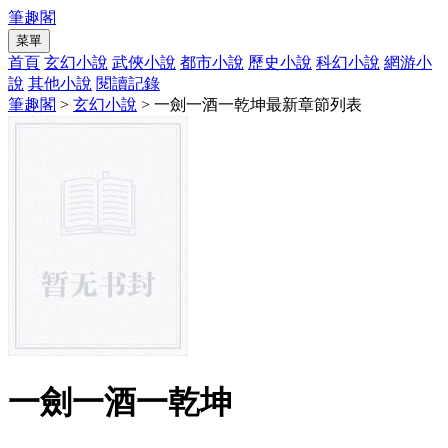
筆趣閣
菜單
首頁
玄幻小說
武俠小說
都市小說
歷史小說
科幻小說
網游小
說
其他小說
閱讀記錄
筆趣閣
>
玄幻小說
> 一劍一酒一乾坤最新章節列表
一劍一酒一乾坤