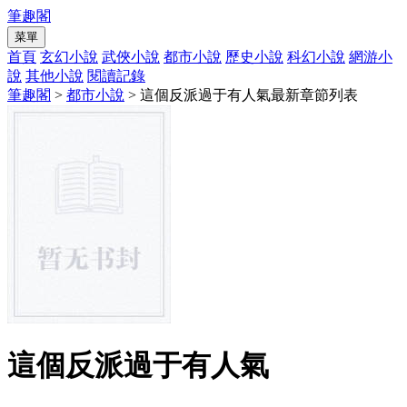
筆趣閣
菜單
首頁
玄幻小說
武俠小說
都市小說
歷史小說
科幻小說
網游小
說
其他小說
閱讀記錄
筆趣閣
>
都市小說
> 這個反派過于有人氣最新章節列表
這個反派過于有人氣