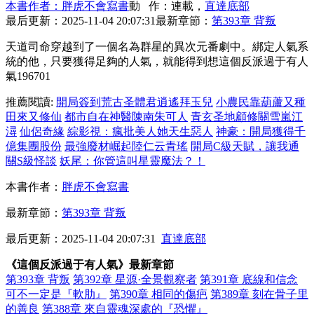
本書作者：胖虎不會寫書
動 作：連載，
直達底部
最后更新：2025-11-04 20:07:31
最新章節：
第393章 背叛
天道司命穿越到了一個名為群星的異次元番劇中。綁定人氣系
統的他，只要獲得足夠的人氣，就能得到想這個反派過于有人
氣196701
推薦閱讀:
開局簽到荒古圣體君逍遙拜玉兒
小農民靠葫蘆又種
田來又修仙
都市自在神醫陳南朱可人
青玄圣地顧修關雪嵐江
潯
仙侶奇緣
綜影視：瘋批美人她天生惡人
神豪：開局獲得千
億集團股份
最強廢材崛起陸仁云青瑤
開局C級天賦，讓我通
關S級怪談
妖尾：你管這叫星靈魔法？！
本書作者：
胖虎不會寫書
最新章節：
第393章 背叛
最后更新：2025-11-04 20:07:31
直達底部
《這個反派過于有人氣》最新章節
第393章 背叛
第392章 星源·全景觀察者
第391章 底線和信念
可不一定是『軟肋』
第390章 相同的傷疤
第389章 刻在骨子里
的善良
第388章 來自靈魂深處的『恐懼』