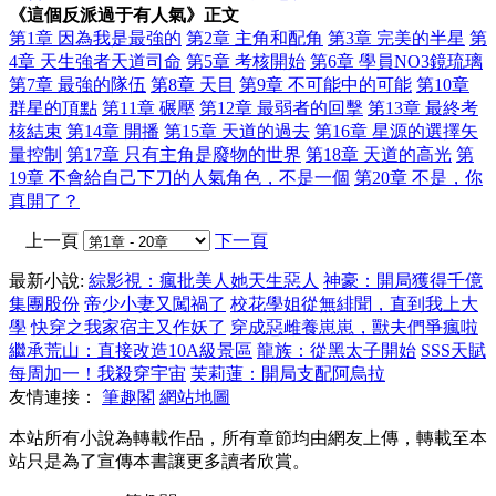
《這個反派過于有人氣》正文
第1章 因為我是最強的
第2章 主角和配角
第3章 完美的半星
第
4章 天生強者天道司命
第5章 考核開始
第6章 學員NO3鏡琉璃
第7章 最強的隊伍
第8章 天目
第9章 不可能中的可能
第10章
群星的頂點
第11章 碾壓
第12章 最弱者的回擊
第13章 最終考
核結束
第14章 開播
第15章 天道的過去
第16章 星源的選擇矢
量控制
第17章 只有主角是廢物的世界
第18章 天道的高光
第
19章 不會給自己下刀的人氣角色，不是一個
第20章 不是，你
真開了？
上一頁
下一頁
最新小說:
綜影視：瘋批美人她天生惡人
神豪：開局獲得千億
集團股份
帝少小妻又闖禍了
校花學姐從無緋聞，直到我上大
學
快穿之我家宿主又作妖了
穿成惡雌養崽崽，獸夫們爭瘋啦
繼承荒山：直接改造10A級景區
龍族：從黑太子開始
SSS天賦
每周加一！我殺穿宇宙
芙莉蓮：開局支配阿烏拉
友情連接：
筆趣閣
網站地圖
本站所有小說為轉載作品，所有章節均由網友上傳，轉載至本
站只是為了宣傳本書讓更多讀者欣賞。