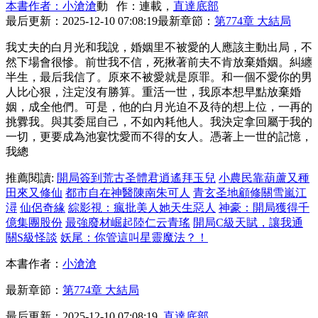
本書作者：小滄滄
動 作：連載，
直達底部
最后更新：2025-12-10 07:08:19
最新章節：
第774章 大結局
我丈夫的白月光和我說，婚姻里不被愛的人應該主動出局，不
然下場會很慘。前世我不信，死揪著前夫不肯放棄婚姻。糾纏
半生，最后我信了。原來不被愛就是原罪。和一個不愛你的男
人比心狠，注定沒有勝算。重活一世，我原本想早點放棄婚
姻，成全他們。可是，他的白月光迫不及待的想上位，一再的
挑釁我。與其委屈自己，不如內耗他人。我決定拿回屬于我的
一切，更要成為池宴忱愛而不得的女人。憑著上一世的記憶，
我總
推薦閱讀:
開局簽到荒古圣體君逍遙拜玉兒
小農民靠葫蘆又種
田來又修仙
都市自在神醫陳南朱可人
青玄圣地顧修關雪嵐江
潯
仙侶奇緣
綜影視：瘋批美人她天生惡人
神豪：開局獲得千
億集團股份
最強廢材崛起陸仁云青瑤
開局C級天賦，讓我通
關S級怪談
妖尾：你管這叫星靈魔法？！
本書作者：
小滄滄
最新章節：
第774章 大結局
最后更新：2025-12-10 07:08:19
直達底部