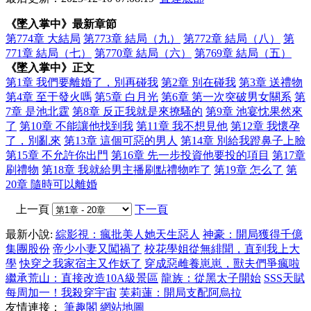
《墜入掌中》最新章節
第774章 大結局
第773章 結局（九）
第772章 結局（八）
第
771章 結局（七）
第770章 結局（六）
第769章 結局（五）
《墜入掌中》正文
第1章 我們要離婚了，別再碰我
第2章 別在碰我
第3章 送禮物
第4章 至于發火嗎
第5章 白月光
第6章 第一次突破男女關系
第
7章 是池北霆
第8章 反正我就是來撩騷的
第9章 池宴忱果然來
了
第10章 不能讓他找到我
第11章 我不想見他
第12章 我懷孕
了，別亂來
第13章 這個可惡的男人
第14章 別給我蹬鼻子上臉
第15章 不允許你出門
第16章 先一步投資他要投的項目
第17章
刷禮物
第18章 我就給男主播刷點禮物咋了
第19章 怎么了
第
20章 隨時可以離婚
上一頁
下一頁
最新小說:
綜影視：瘋批美人她天生惡人
神豪：開局獲得千億
集團股份
帝少小妻又闖禍了
校花學姐從無緋聞，直到我上大
學
快穿之我家宿主又作妖了
穿成惡雌養崽崽，獸夫們爭瘋啦
繼承荒山：直接改造10A級景區
龍族：從黑太子開始
SSS天賦
每周加一！我殺穿宇宙
芙莉蓮：開局支配阿烏拉
友情連接：
筆趣閣
網站地圖