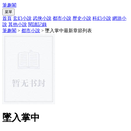
筆趣閣
菜單
首頁
玄幻小說
武俠小說
都市小說
歷史小說
科幻小說
網游小
說
其他小說
閱讀記錄
筆趣閣
>
都市小說
> 墜入掌中最新章節列表
墜入掌中