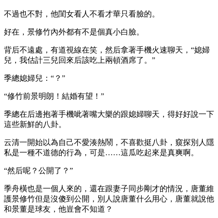
不過也不對，他閨女看人不看才華只看臉的。
好在，景修竹內外都有不是個真小白臉。
背后不遠處，有道視線在笑，然后拿著手機火速聊天，“媳婦
兒，我估計三兒回來后該吃上兩頓酒席了。”
季總媳婦兒：“？”
“修竹前景明朗！結婚有望！”
季總在后邊抱著手機呲著嘴大樂的跟媳婦聊天，得好好說一下
這些新鮮的八卦。
云清一開始以為自己不愛湊熱鬧，不喜歡挺八卦，窺探別人隱
私是一種不道德的行為，可是……這瓜吃起來是真爽啊。
“然后呢？公開了？”
季舟橫也是一個人來的，還在跟妻子同步剛才的情況，唐董維
護景修竹但是沒傻到公開，別人說唐董什么用心，唐董就說他
和景董是球友，他豈會不知道？