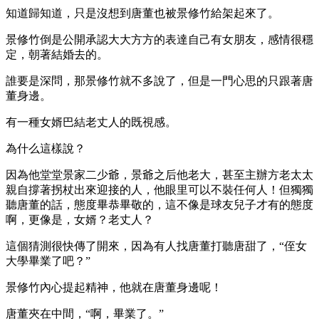
知道歸知道，只是沒想到唐董也被景修竹給架起來了。
景修竹倒是公開承認大大方方的表達自己有女朋友，感情很穩
定，朝著結婚去的。
誰要是深問，那景修竹就不多說了，但是一門心思的只跟著唐
董身邊。
有一種女婿巴結老丈人的既視感。
為什么這樣說？
因為他堂堂景家二少爺，景爺之后他老大，甚至主辦方老太太
親自撐著拐杖出來迎接的人，他眼里可以不裝任何人！但獨獨
聽唐董的話，態度畢恭畢敬的，這不像是球友兒子才有的態度
啊，更像是，女婿？老丈人？
這個猜測很快傳了開來，因為有人找唐董打聽唐甜了，“侄女
大學畢業了吧？”
景修竹內心提起精神，他就在唐董身邊呢！
唐董夾在中間，“啊，畢業了。”