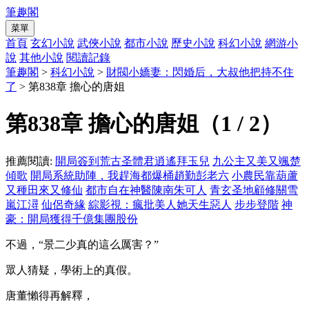
筆趣閣
菜單
首頁
玄幻小說
武俠小說
都市小說
歷史小說
科幻小說
網游小
說
其他小說
閱讀記錄
筆趣閣
>
科幻小說
>
財閥小嬌妻：閃婚后，大叔他把持不住
了
> 第838章 擔心的唐姐
第838章 擔心的唐姐（1 / 2）
推薦閱讀:
開局簽到荒古圣體君逍遙拜玉兒
九公主又美又颯楚
傾歌
開局系統助陣，我趕海都爆桶趙勤彭老六
小農民靠葫蘆
又種田來又修仙
都市自在神醫陳南朱可人
青玄圣地顧修關雪
嵐江潯
仙侶奇緣
綜影視：瘋批美人她天生惡人
步步登階
神
豪：開局獲得千億集團股份
不過，“景二少真的這么厲害？”
眾人猜疑，學術上的真假。
唐董懶得再解釋，