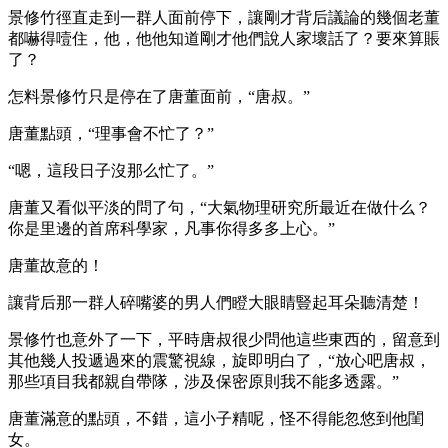
景修竹徑直走到一群人面前停下，讓剛才背后議論的幾個老董
都嚇得噎住，他，他他知道剛才他們說人家壞話了？要來算賬
了？
怎料景修竹只是停在了唐董面前，“唐叔。”
唐董點頭，“理事會不忙了？”
“嗯，這段日子沒那么忙了。”
唐董又看似平淡的問了句，“大氣物理研究所最近在做什么？
你是里邊的首席科學家，凡事你得多多上心。”
唐董故意的！
讓背后那一群人碎嘴婆的男人們瞪大眼睛豎起耳朵聽清楚！
景修竹也意外了一下，平時唐叔很少問他這些東西的，留意到
其他幾人投遞過來的震驚視線，旋即明白了，“放心吧唐叔，
那些項目我都親自帶隊，涉及保密原則我不能多透露。”
唐董滿意的點頭，不錯，這小子精呢，怪不得能忽悠到他閨
女。