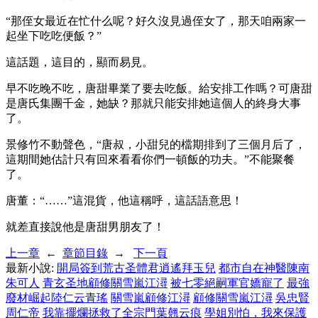
“那侄女最近在忙什么呢？好久沒見過侄女了，那天咱兩家一
起坐下吃吃便飯？”
這話題，這目的，顯而易見。
早不吃晚不吃，唐甜畢業了要去吃飯。給安排工作嗎？可唐甜
是唐氏集團千金，她缺？那就只能安排她這個人的終身大事
了。
景修竹不動聲色，“唐叔，小甜兒的檔期排到了三個月后了，
這期間她估計只有回來看看你們一頓飯的功夫。”不能聚餐
了。
唐董：“……”這混貨，他這稱呼，這話語意思！
就差直接說他是唐甜男朋友了！
上一章
←
章節目錄
→
下一頁
最新小說:
開局簽到荒古圣體君逍遙拜玉兒
都市自在神醫陳南
朱可人
青玄圣地顧修關雪嵐江潯
被七零絕嗣軍官嬌寵了
最強
廢材崛起陸仁云青瑤
關雪嵐顧修江潯
顧修關雪嵐江潯
吳忠賢
周仁帝
我靠擺爛拯救了全宗門葉翹云痕
學姐別怕，我來保護