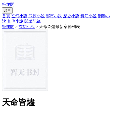
筆趣閣
菜單
首頁
玄幻小說
武俠小說
都市小說
歷史小說
科幻小說
網游小
說
其他小說
閱讀記錄
筆趣閣
>
玄幻小說
> 天命皆燼最新章節列表
天命皆燼