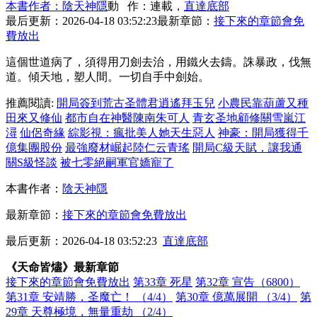
本書作者：陰天神隱
動 作：連載，
直達底部
最后更新：2026-04-18 03:52:23
最新章節：
接下來的章節會免
費放出
這個世道病了，須得用刀劍去治，用鐵火去鑄。誅暴政，伐無
道。傾天地，塑人間。一切自手中劍始。
推薦閱讀:
開局簽到荒古圣體君逍遙拜玉兒
小農民靠葫蘆又種
田來又修仙
都市自在神醫陳南朱可人
青玄圣地顧修關雪嵐江
潯
仙侶奇緣
綜影視：瘋批美人她天生惡人
神豪：開局獲得千
億集團股份
最強廢材崛起陸仁云青瑤
開局C級天賦，讓我通
關S級怪談
被七零絕嗣軍官嬌寵了
本書作者：
陰天神隱
最新章節：
接下來的章節會免費放出
最后更新：2026-04-18 03:52:23
直達底部
《天命皆燼》最新章節
接下來的章節會免費放出
第33章 死星
第32章 宣告（6800）
第31章 安靖勝，圣魔亡！ （4/4）
第30章 億萬展開 （3/4）
第
29章 天尊極境，無量重劫 （2/4）