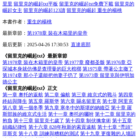
里里
留里克的崛起txt平板
留里克的崛起txt免費下載
留里克的
崛起女主
留里克的崛起123讀
留里克的崛起 重生的楊桃
本書作者：
重生的楊桃
最新章節：
第1978章 裝在木箱里的皇帝
最后更新：2025-04-26 17:30:53
直達底部
《留里克的崛起txt》最新章節
第1978章 裝在木箱里的皇帝
第1977章 廢都圣骸
第1976章 亞
琛城本身就仿佛是查理曼的巨大棺槨
第1975章 帶著公主撤了
第1974章 那小子還能把他妻子扔了
第1973章 留里克與伊明加
德公主
《留里克的崛起txt》正文
第一章 奧托的返航
第二章 偏航
第三章 維京式的戰斗
第四章
終結與降生
第五章 羅斯堡
第六章 賜名留里克
第七章 阿里克
第八章 第一個冬季
第九章 寒冬中的斯堪的納維亞
第十章 羅
斯部族的維京式生活
第十一章 奧托的囑咐
第十二章 留里克的
抱負
第十三章 留里克七歲了
第十四章 制伏擒拿術
第十五章
組織紀律性
第十六章 828年秋新的索貢遠航
第十七章 “禿頭”
菲斯克
第十八章 訓練與糟糕的測試
第十九章 更復雜的人墻訓