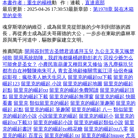
本書作者：重生的楊桃
動 作：連載，
直達底部
最后更新：2025-04-26 17:30:53
最新章節：
第1978章 裝在木箱
里的皇帝
魂穿斯堪的納維亞，成為留里克從部族的少年到到部族的酋
長，再從勇士成為諾夫哥羅德的大公，一步步在東歐的森林草
原與萬千河道中，驅散夢寐建立文明。
推薦閱讀:
開局簽到荒古圣體君逍遙拜玉兒
九公主又美又颯楚
傾歌
開局系統助陣，我趕海都爆桶趙勤彭老六
惡役少爺怎么
可能會是圣女？
小農民靠葫蘆又種田來又修仙
洛凡塵蘇玖兒
都市自在神醫陳南朱可人
青玄圣地顧修關雪嵐江潯
仙侶奇緣
綜影視：瘋批美人她天生惡人
留里克的崛起txt下載
留里克的
崛起123
留里克的崛起 小說
留里克的崛起地圖
留里克的崛起
起點
留里克的崛起txt
留里克的崛起免費閱讀
留里克的崛起頂
點
留里克的崛起下載
留里克的崛起無彈窗
留里克的崛起 快眼
看書
留里克
類似留里克的崛起
留里克的崛起筆趣閣
留里克的
崛起 起點
留里克的崛起 筆趣閣
留里克的崛起 八一
類似留里
克的崛起的小說
小說留里克的崛起
留里克的崛起小
留里克的
崛起txt下載33
留里克的崛起小說
留里克的崛起類似小說
留里
克的崛起書評
留里克的崛起txt棉花糖
留里克的崛起txt八零
留
里克的崛起 百度云
留里克的崛起 txt
留里克的崛起biquge
尤克