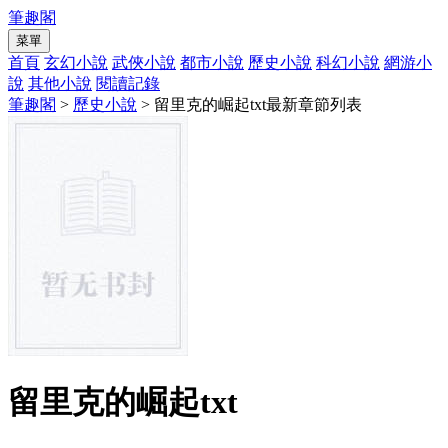
筆趣閣
菜單
首頁
玄幻小說
武俠小說
都市小說
歷史小說
科幻小說
網游小
說
其他小說
閱讀記錄
筆趣閣
>
歷史小說
> 留里克的崛起txt最新章節列表
留里克的崛起txt